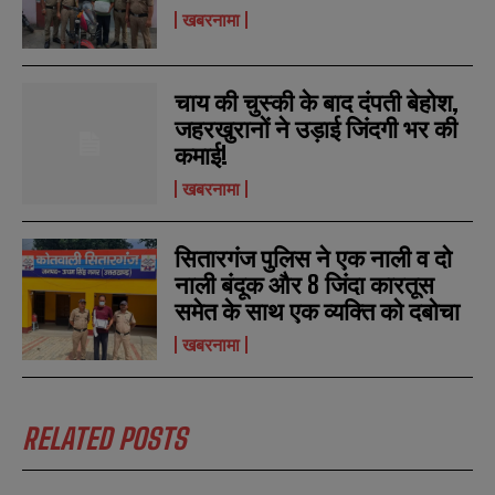
खबरनामा
चाय की चुस्की के बाद दंपती बेहोश,
जहरखुरानों ने उड़ाई जिंदगी भर की
कमाई!
खबरनामा
सितारगंज पुलिस ने एक नाली व दो
नाली बंदूक और 8 जिंदा कारतूस
समेत के साथ एक व्यक्ति को दबोचा
N
N
खबरनामा
a
a
m
m
e
e
E
E
*
*
m
m
RELATED POSTS
a
a
i
i
N
N
l
l
u
u