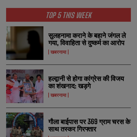
TOP 5 THIS WEEK
सुलहनामा कराने के बहाने जंगल ले
गया, विवाहिता से दुष्कर्म का आरोप
खबरनामा
हल्द्वानी से होगा कांग्रेस की विजय
N
N
का शंखनाद: खड़गे
a
a
खबरनामा
m
m
e
e
E
E
*
*
m
m
a
a
i
i
गौला बाईपास पर 369 ग्राम चरस के
N
N
l
l
u
u
साथ तस्कर गिरफ्तार
*
*
m
m
b
b