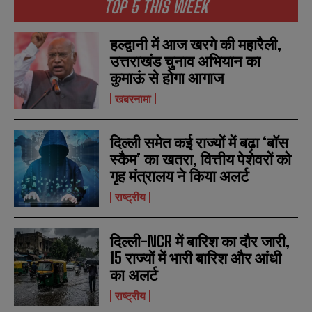
TOP 5 THIS WEEK
हल्द्वानी में आज खरगे की महारैली,
N
N
उत्तराखंड चुनाव अभियान का
a
a
कुमाऊं से होगा आगाज
m
m
e
e
E
E
खबरनामा
*
*
m
m
a
a
i
i
N
N
दिल्ली समेत कई राज्यों में बढ़ा ‘बॉस
l
l
u
u
*
*
स्कैम’ का खतरा, वित्तीय पेशेवरों को
m
m
b
b
गृह मंत्रालय ने किया अलर्ट
SUBMIT
SUBMIT
e
e
r
r
राष्ट्रीय
s
s
दिल्ली-NCR में बारिश का दौर जारी,
15 राज्यों में भारी बारिश और आंधी
का अलर्ट
राष्ट्रीय