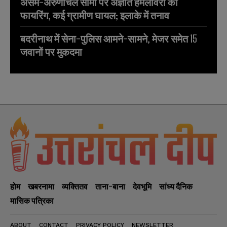
असम-अरुणाचल सीमा पर अज्ञात हमलावरों की
फायरिंग, कई ग्रामीण घायल; इलाके में तनाव
बदरीनाथ में सेना-पुलिस आमने-सामने, मेजर समेत 15
जवानों पर मुकदमा
होम
खबरनामा
व्यक्तितव
ताना-बाना
देवभूमि
सांध्य दैनिक
मासिक पत्रिका
ABOUT
CONTACT
PRIVACY POLICY
NEWSLETTER