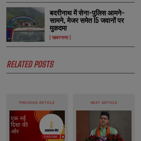
बदरीनाथ में सेना-पुलिस आमने-
सामने, मेजर समेत 15 जवानों पर
मुकदमा
खबरनामा
RELATED POSTS
N
N
a
a
m
m
e
e
E
E
*
*
m
m
a
a
i
i
N
N
PREVIOUS ARTICLE
NEXT ARTICLE
l
l
u
u
*
*
m
m
b
b
SUBMIT
SUBMIT
e
e
r
r
s
s