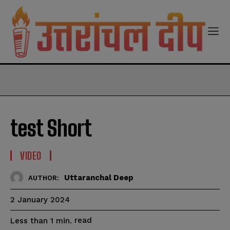
modal-check
test Short
VIDEO
Uttaranchal Deep
AUTHOR:
2 January 2024
read
Less than 1
min.