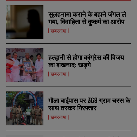
N
N
सुलहनामा कराने के बहाने जंगल ले
a
a
गया, विवाहिता से दुष्कर्म का आरोप
m
m
e
e
E
E
खबरनामा
*
*
m
m
a
a
i
i
N
N
l
l
u
u
हल्द्वानी से होगा कांग्रेस की विजय
*
*
m
m
का शंखनाद: खड़गे
b
b
SUBMIT
SUBMIT
e
e
खबरनामा
r
r
s
s
गौला बाईपास पर 369 ग्राम चरस के
साथ तस्कर गिरफ्तार
खबरनामा