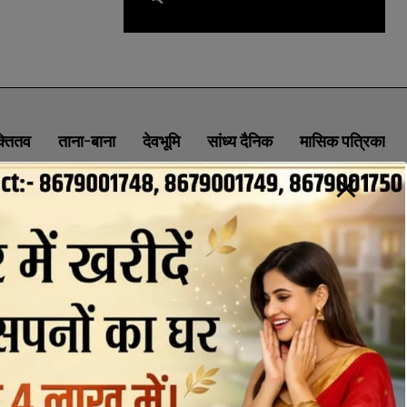
क्तितव
ताना-बाना
देवभूमि
सांध्य दैनिक
मासिक पत्रिका
ABOUT
CONTACT
PRIVACY POLICY
NEWSLETTER
CONTACT INFORMATION
uttaranchaldeep.news@gmail.com
SUBSCRIBE NOW