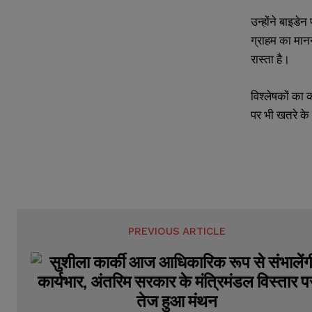
e
e
E
E
उन्होंने बाइड
*
*
m
m
a
a
ग्राहम का मानन
i
i
N
N
रास्ता है।
l
l
u
u
*
*
m
m
b
b
विश्लेषकों का क
e
e
पर भी खतरे के 
r
r
s
s
PREVIOUS ARTICLE