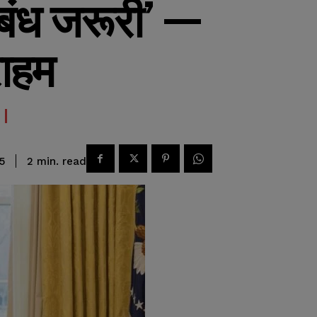
बंध जरूरी’ —
राहम
read
2
min.
5