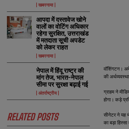
खबरनामा
आपदा में दस्तावेज खोने
वालों का वोटिंग अधिकार
रहेगा सुरक्षित, उत्तराखंड
में मतदाता सूची अपडेट
को लेकर राहत
खबरनामा
वॉशिंगटन। अम
नेपाल में हिंदू राष्ट्र की
की अर्थव्यवस्था
मांग तेज, भारत-नेपाल
सीमा पर सुरक्षा बढ़ाई गई
ग्राहम ने मीड
अंतर्राष्ट्रीय
होगा। कड़े प्
RELATED POSTS
सीनेटर ने यह भ
N
N
का बड़ा हिस्सा 
a
a
m
m