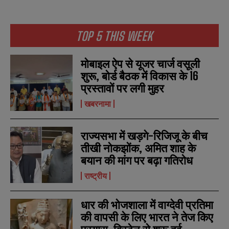
a
a
i
i
N
N
l
l
u
u
TOP 5 THIS WEEK
*
*
m
m
b
b
SUBMIT
SUBMIT
e
e
मोबाइल ऐप से यूजर चार्ज वसूली
r
r
शुरू, बोर्ड बैठक में विकास के 16
s
s
प्रस्तावों पर लगी मुहर
खबरनामा
राज्यसभा में खड़गे-रिजिजू के बीच
तीखी नोकझोंक, अमित शाह के
बयान की मांग पर बढ़ा गतिरोध
राष्ट्रीय
धार की भोजशाला में वाग्देवी प्रतिमा
की वापसी के लिए भारत ने तेज किए