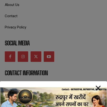
About Us
Contact
Privacy Policy
SOCIAL MEDIA
CONTACT INFORMATION
uttaranchaldeep.news@gmail.com
SUBSCRIBE NOW