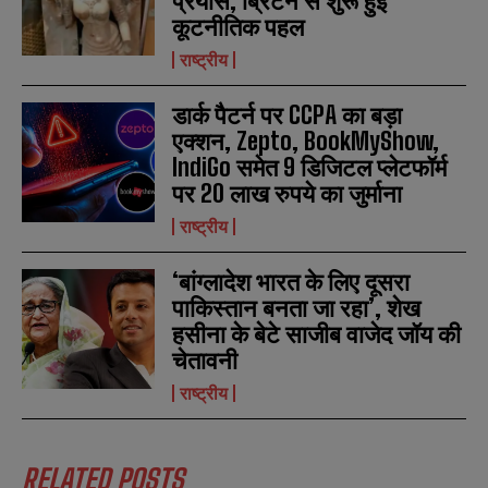
प्रयास, ब्रिटेन से शुरू हुई
कूटनीतिक पहल
राष्ट्रीय
डार्क पैटर्न पर CCPA का बड़ा
एक्शन, Zepto, BookMyShow,
IndiGo समेत 9 डिजिटल प्लेटफॉर्म
पर 20 लाख रुपये का जुर्माना
राष्ट्रीय
‘बांग्लादेश भारत के लिए दूसरा
पाकिस्तान बनता जा रहा’, शेख
हसीना के बेटे साजीब वाजेद जॉय की
चेतावनी
राष्ट्रीय
RELATED POSTS