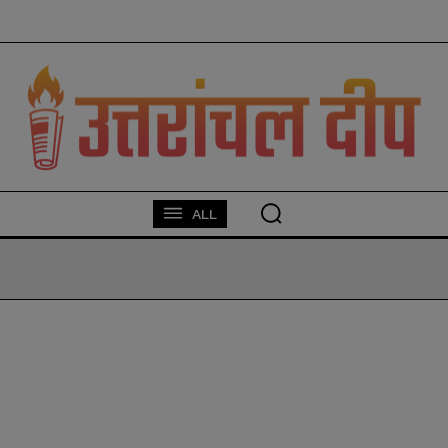
modal-check
ALL