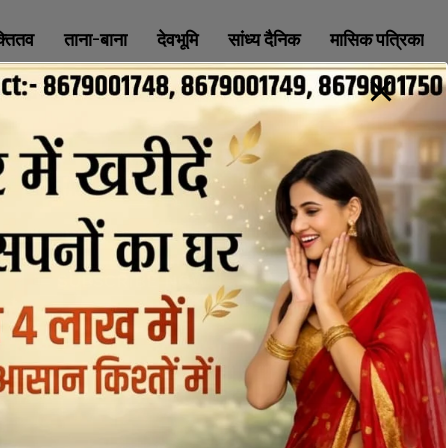
क्तितव
ताना-बाना
देवभूमि
सांध्य दैनिक
मासिक पत्रिका
ABOUT
CONTACT
PRIVACY POLICY
NEWSLETTER
CONTACT INFORMATION
uttaranchaldeep.news@gmail.com
SUBSCRIBE NOW