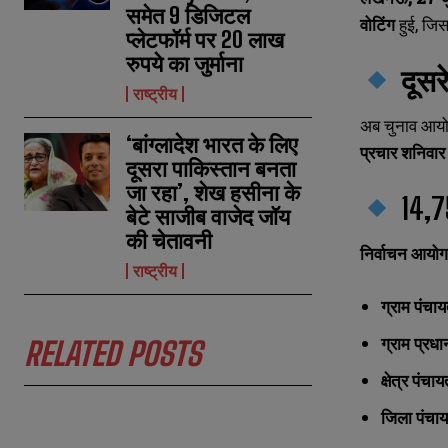
समेत 9 डिजिटल
वोटिंग
हुई, जिस
प्लेटफॉर्म पर 20 लाख
रुपये का जुर्माना
दूसर
राष्ट्रीय
अब चुनाव आय
N
N
‘बांग्लादेश भारत के लिए
a
a
प्रचार शनिवा
m
m
दूसरा पाकिस्तान बनता
e
e
E
E
जा रहा’, शेख हसीना के
*
*
14,
m
m
बेटे साजीब वाजेद जॉय
a
a
की चेतावनी
i
i
N
N
निर्वाचन आयोग
l
l
u
u
राष्ट्रीय
*
*
m
m
b
b
ग्राम पंचा
e
e
r
r
ग्राम प्रधा
RELATED POSTS
s
s
क्षेत्र पंच
जिला पंचा