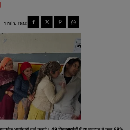
read
1
min.
साहपूर्वक भागीदारी दर्ज कराई।
49
विकासखंडों
में हुए मतदान में कुल
68%