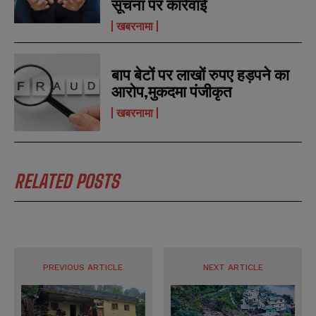
सूचना पर कार्रवाई
SUBMIT
SUBMIT
e
e
r
r
खबरनामा
s
s
बाप बेटों पर लाखों रुपए हड़पने का
आरोप,मुकदमा पंजीकृत
खबरनामा
RELATED POSTS
PREVIOUS ARTICLE
NEXT ARTICLE