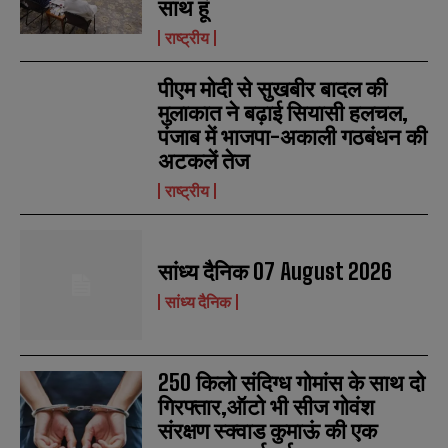
साथ हूं
राष्ट्रीय
पीएम मोदी से सुखबीर बादल की
मुलाकात ने बढ़ाई सियासी हलचल,
पंजाब में भाजपा-अकाली गठबंधन की
अटकलें तेज
राष्ट्रीय
सांध्य दैनिक 07 August 2026
N
N
a
a
सांध्य दैनिक
m
m
e
e
E
E
*
*
m
m
a
a
250 किलो संदिग्ध गोमांस के साथ दो
i
i
N
N
l
l
गिरफ्तार,ऑटो भी सीज गोवंश
u
u
*
*
m
m
संरक्षण स्क्वाड कुमाऊं की एक
b
b