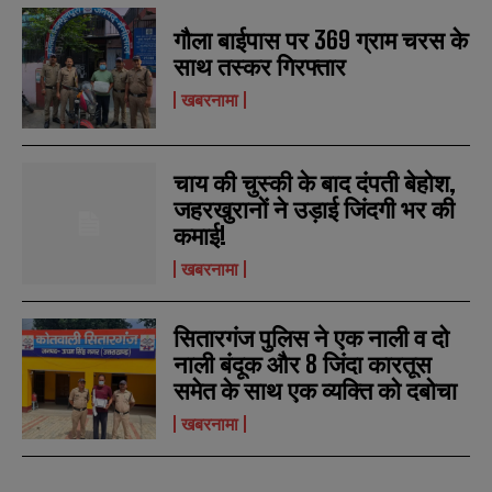
l
l
u
u
*
*
गौला बाईपास पर 369 ग्राम चरस के
m
m
b
b
साथ तस्कर गिरफ्तार
SUBMIT
SUBMIT
e
e
r
r
खबरनामा
s
s
चाय की चुस्की के बाद दंपती बेहोश,
जहरखुरानों ने उड़ाई जिंदगी भर की
कमाई!
खबरनामा
सितारगंज पुलिस ने एक नाली व दो
नाली बंदूक और 8 जिंदा कारतूस
समेत के साथ एक व्यक्ति को दबोचा
खबरनामा