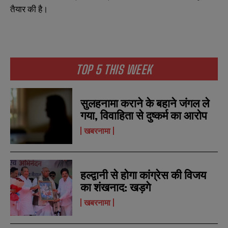
तैयार की है।
TOP 5 THIS WEEK
सुलहनामा कराने के बहाने जंगल ले
गया, विवाहिता से दुष्कर्म का आरोप
खबरनामा
N
N
हल्द्वानी से होगा कांग्रेस की विजय
a
a
m
m
का शंखनाद: खड़गे
e
e
E
E
खबरनामा
*
*
m
m
a
a
i
i
N
N