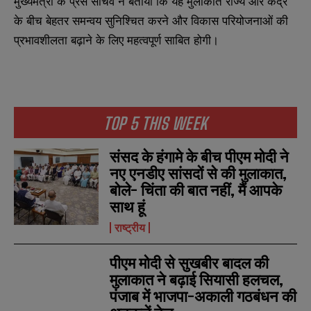
मुख्यमंत्री के प्रेस सचिव ने बताया कि यह मुलाकात राज्य और केंद्र
के बीच बेहतर समन्वय सुनिश्चित करने और विकास परियोजनाओं की
प्रभावशीलता बढ़ाने के लिए महत्वपूर्ण साबित होगी।
N
N
a
a
TOP 5 THIS WEEK
m
m
e
e
E
E
*
*
m
m
संसद के हंगामे के बीच पीएम मोदी ने
a
a
नए एनडीए सांसदों से की मुलाकात,
i
i
N
N
बोले- चिंता की बात नहीं, मैं आपके
l
l
u
u
*
*
साथ हूं
m
m
b
b
राष्ट्रीय
SUBMIT
SUBMIT
e
e
r
r
s
s
पीएम मोदी से सुखबीर बादल की
मुलाकात ने बढ़ाई सियासी हलचल,
पंजाब में भाजपा-अकाली गठबंधन की