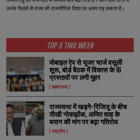
उनके फैसले से राज्य की राजनीतिक दिशा पर असर पड़ सकता है।
TOP 5 THIS WEEK
मोबाइल ऐप से यूजर चार्ज वसूली
शुरू, बोर्ड बैठक में विकास के 16
प्रस्तावों पर लगी मुहर
खबरनामा
राज्यसभा में खड़गे-रिजिजू के बीच
तीखी नोकझोंक, अमित शाह के
बयान की मांग पर बढ़ा गतिरोध
N
N
राष्ट्रीय
a
a
m
m