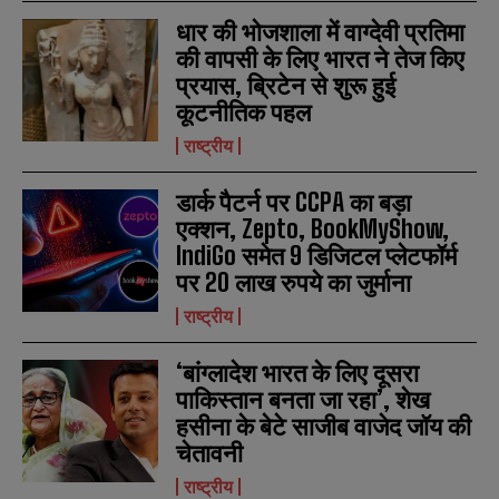
e
e
E
E
धार की भोजशाला में वाग्देवी प्रतिमा
*
*
m
m
की वापसी के लिए भारत ने तेज किए
a
a
i
i
प्रयास, ब्रिटेन से शुरू हुई
N
N
l
l
u
u
कूटनीतिक पहल
*
*
m
m
b
b
राष्ट्रीय
SUBMIT
SUBMIT
e
e
r
r
डार्क पैटर्न पर CCPA का बड़ा
s
s
एक्शन, Zepto, BookMyShow,
IndiGo समेत 9 डिजिटल प्लेटफॉर्म
पर 20 लाख रुपये का जुर्माना
राष्ट्रीय
‘बांग्लादेश भारत के लिए दूसरा
पाकिस्तान बनता जा रहा’, शेख
हसीना के बेटे साजीब वाजेद जॉय की
चेतावनी
राष्ट्रीय