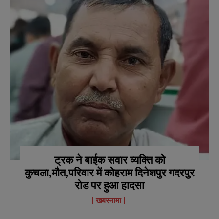
i
i
N
N
l
l
u
u
*
*
m
m
b
b
SUBMIT
SUBMIT
e
e
r
r
s
s
ट्रक ने बाईक सवार व्यक्ति को
कुचला,मौत,परिवार में कोहराम दिनेशपुर गदरपुर
रोड पर हुआ हादसा
खबरनामा