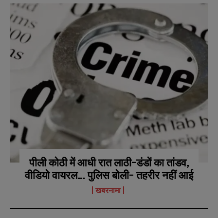
पीली कोठी में आधी रात लाठी-डंडों का तांडव,
N
N
वीडियो वायरल… पुलिस बोली- तहरीर नहीं आई
a
a
m
m
खबरनामा
e
e
E
E
*
*
m
m
a
a