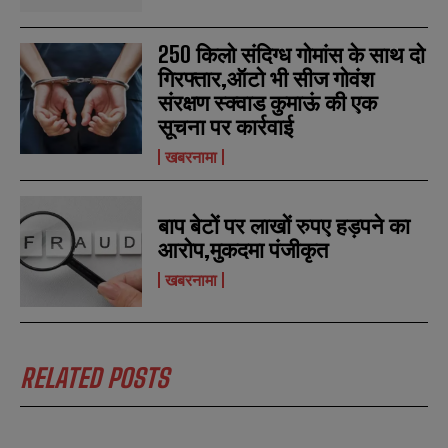
i
i
N
N
l
l
u
u
*
*
m
m
250 किलो संदिग्ध गोमांस के साथ दो
b
b
गिरफ्तार,ऑटो भी सीज गोवंश
SUBMIT
SUBMIT
e
e
संरक्षण स्क्वाड कुमाऊं की एक
r
r
s
s
सूचना पर कार्रवाई
खबरनामा
बाप बेटों पर लाखों रुपए हड़पने का
आरोप,मुकदमा पंजीकृत
खबरनामा
RELATED POSTS