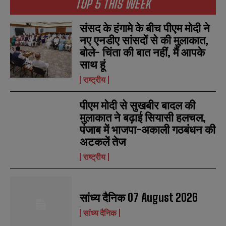
TOP 5 THIS WEEK
संसद के हंगामे के बीच पीएम मोदी ने
नए एनडीए सांसदों से की मुलाकात,
बोले- चिंता की बात नहीं, मैं आपके
साथ हूं
राष्ट्रीय
पीएम मोदी से सुखबीर बादल की
मुलाकात ने बढ़ाई सियासी हलचल,
पंजाब में भाजपा-अकाली गठबंधन की
अटकलें तेज
राष्ट्रीय
N
N
a
a
m
m
सांध्य दैनिक 07 August 2026
e
e
E
E
*
*
m
m
सांध्य दैनिक
a
a