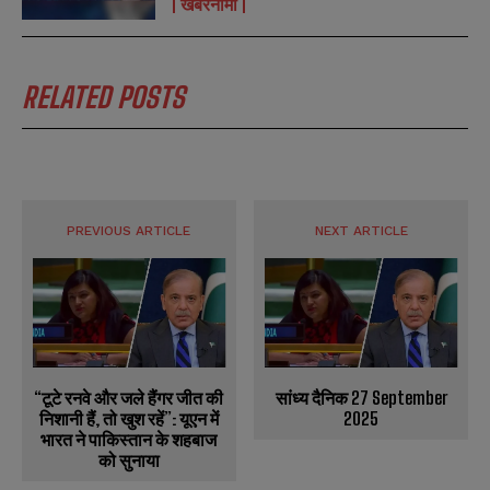
खबरनामा
*
*
m
m
a
a
i
i
N
N
l
l
u
u
RELATED POSTS
*
*
m
m
b
b
SUBMIT
SUBMIT
e
e
r
r
s
s
PREVIOUS ARTICLE
NEXT ARTICLE
“टूटे रनवे और जले हैंगर जीत की
सांध्य दैनिक 27 September
निशानी हैं, तो खुश रहें”: यूएन में
2025
भारत ने पाकिस्तान के शहबाज
को सुनाया