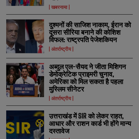
खबरनामा
दुश्मनों की साजिश नाकाम, ईरान को
दूसरा सीरिया बनाने की कोशिश
विफल: राष्ट्रपति पेजेशकियन
अंतर्राष्ट्रीय
अब्दुल एल-सैयद ने जीता मिशिगन
डेमोक्रेटिक प्राइमरी चुनाव,
अमेरिका को मिल सकता है पहला
मुस्लिम सीनेटर
अंतर्राष्ट्रीय
उत्तराखंड में SIR को लेकर राहत,
N
N
आधार और राशन कार्ड भी होंगे मान्य
a
a
दस्तावेज
m
m
e
e
E
E