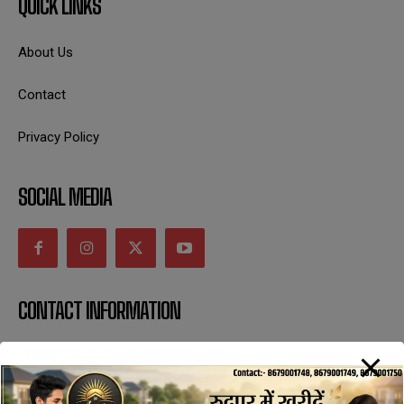
QUICK LINKS
About Us
Contact
Privacy Policy
SOCIAL MEDIA
CONTACT INFORMATION
uttaranchaldeep.news@gmail.com
SUBSCRIBE NOW