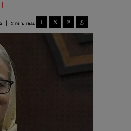
read
2
min.
5