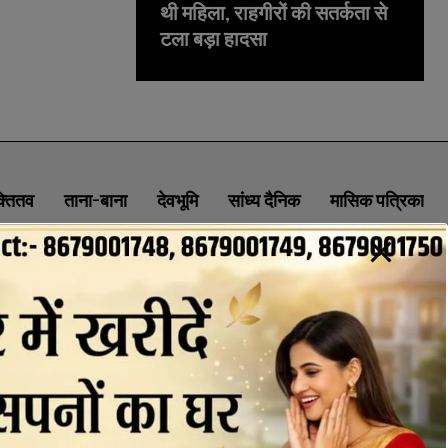
थी महिला, राहगीरों की सतर्कता से
टला बड़ा हादसा
क्तितव
ताना-बाना
देवभूमि
सांध्य दैनिक
मासिक पत्रिका
ABOUT
CONTACT
PRIVACY POLICY
NEWSLETTER
CONTACT INFORMATION
uttaranchaldeep.news@gmail.com
SUBSCRIBE NOW