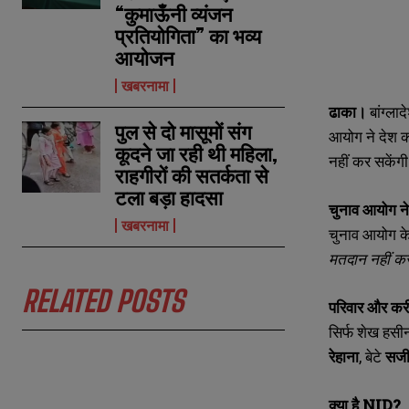
“कुमाऊँनी व्यंजन
प्रतियोगिता” का भव्य
आयोजन
खबरनामा
ढाका।
बांग्ला
पुल से दो मासूमों संग
आयोग ने देश की 
कूदने जा रही थी महिला,
नहीं कर सकेंग
राहगीरों की सतर्कता से
N
N
टला बड़ा हादसा
a
a
चुनाव आयोग ने 
m
m
खबरनामा
चुनाव आयोग 
e
e
E
E
*
*
मतदान नहीं क
m
m
a
a
i
i
RELATED POSTS
N
N
परिवार और करीब
l
l
u
u
*
*
सिर्फ शेख हसी
m
m
b
b
रेहाना
, बेटे
सजी
e
e
r
r
s
s
क्या है NID?