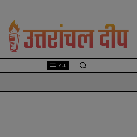
modal-check
ALL