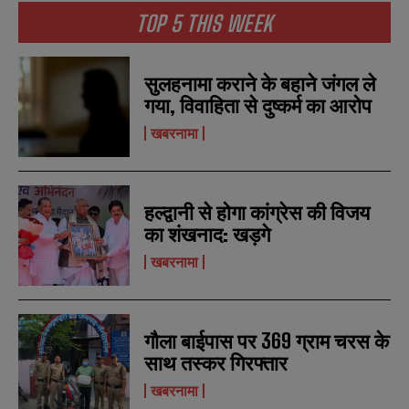
SUBMIT
SUBMIT
e
e
TOP 5 THIS WEEK
r
r
s
s
सुलहनामा कराने के बहाने जंगल ले
गया, विवाहिता से दुष्कर्म का आरोप
खबरनामा
हल्द्वानी से होगा कांग्रेस की विजय
का शंखनाद: खड़गे
खबरनामा
गौला बाईपास पर 369 ग्राम चरस के
साथ तस्कर गिरफ्तार
खबरनामा