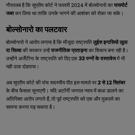
गौरतलब है कि सुप्रीम कोर्ट ने फरवरी 2024 में बोल्सोनारो का
पासपोर्ट
जब्त
कर लिया था ताकि उनके भागने की आशंका को रोका जा सके।
बोल्सोनारो का पलटवार
बोल्सोनारो ने आरोप लगाया है कि मौजूदा राष्ट्रपति
लुईस इनासियो लूला
दा सिल्वा
की सरकार उन्हें
राजनीतिक प्रताड़ना
का शिकार बना रही है।
उन्होंने अर्जेंटीना के राष्ट्रपति को दिए एक
33
पन्नों के दस्तावेज
में भी
यही दावा दोहराया।
अब सुप्रीम कोर्ट की पांच सदस्यीय पीठ इस मामले पर
2
से 12
सितंबर
N
N
a
a
के बीच फैसला सुनाएगी। यदि अटॉर्नी जनरल न्याय में बाधा डालने का
m
m
अतिरिक्त आरोप लगाते हैं, तो पूर्व राष्ट्रपति को एक और मुकदमे का
e
e
E
E
*
*
सामना करना पड़ सकता है।
m
m
a
a
i
i
N
N
l
l
u
u
*
*
m
m
b
b