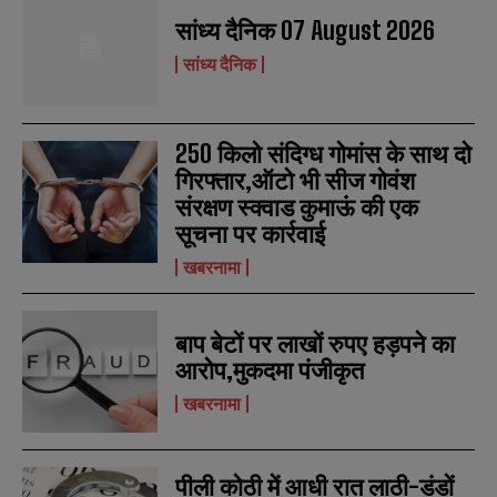
सांध्य दैनिक 07 August 2026
सांध्य दैनिक
250 किलो संदिग्ध गोमांस के साथ दो
गिरफ्तार,ऑटो भी सीज गोवंश
संरक्षण स्क्वाड कुमाऊं की एक
सूचना पर कार्रवाई
खबरनामा
N
N
a
a
बाप बेटों पर लाखों रुपए हड़पने का
m
m
e
e
आरोप,मुकदमा पंजीकृत
E
E
*
*
m
m
खबरनामा
a
a
i
i
N
N
l
l
u
u
*
*
m
m
पीली कोठी में आधी रात लाठी-डंडों
b
b