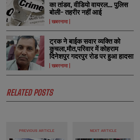
का तांडव, वीडियो वायरल… पुलिस
SUBMIT
SUBMIT
e
e
बोली- तहरीर नहीं आई
r
r
s
s
खबरनामा
ट्रक ने बाईक सवार व्यक्ति को
कुचला,मौत,परिवार में कोहराम
दिनेशपुर गदरपुर रोड पर हुआ हादसा
खबरनामा
RELATED POSTS
PREVIOUS ARTICLE
NEXT ARTICLE