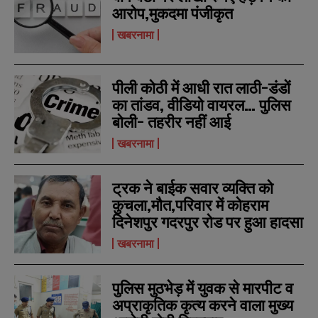
आरोप,मुकदमा पंजीकृत
खबरनामा
पीली कोठी में आधी रात लाठी-डंडों
का तांडव, वीडियो वायरल… पुलिस
बोली- तहरीर नहीं आई
खबरनामा
N
N
a
a
m
m
ट्रक ने बाईक सवार व्यक्ति को
e
e
E
E
कुचला,मौत,परिवार में कोहराम
*
*
m
m
दिनेशपुर गदरपुर रोड पर हुआ हादसा
a
a
i
i
N
N
खबरनामा
l
l
u
u
*
*
m
m
b
b
पुलिस मुठभेड़ में युवक से मारपीट व
SUBMIT
SUBMIT
e
e
अप्राकृतिक कृत्य करने वाला मुख्य
r
r
s
s