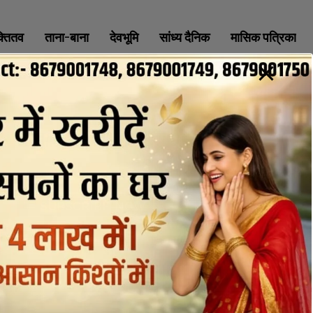
क्तितव
ताना-बाना
देवभूमि
सांध्य दैनिक
मासिक पत्रिका
ABOUT
CONTACT
PRIVACY POLICY
NEWSLETTER
CONTACT INFORMATION
uttaranchaldeep.news@gmail.com
SUBSCRIBE NOW