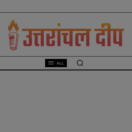
modal-check
ALL