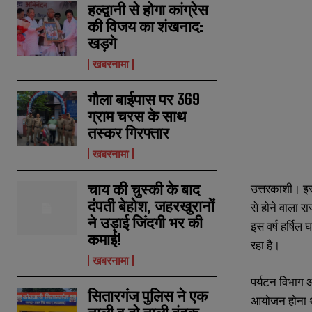
हल्द्वानी से होगा कांग्रेस
की विजय का शंखनाद:
खड़गे
खबरनामा
गौला बाईपास पर 369
ग्राम चरस के साथ
तस्कर गिरफ्तार
खबरनामा
चाय की चुस्की के बाद
उत्तरकाशी। इस 
दंपती बेहोश, जहरखुरानों
से होने वाला र
ने उड़ाई जिंदगी भर की
इस वर्ष हर्षिल
कमाई!
रहा है।
N
N
खबरनामा
a
a
m
m
पर्यटन विभाग औ
e
e
E
E
सितारगंज पुलिस ने एक
*
*
आयोजन होना था
m
m