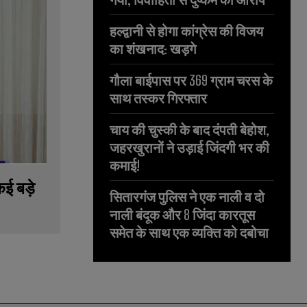
हल्द्वानी से होगा कांग्रेस की विजय
का शंखनाद: खड़गे
गौला बाईपास पर 369 ग्राम चरस के
साथ तस्कर गिरफ्तार
चाय की चुस्की के बाद दंपती बेहोश,
जहरखुरानों ने उड़ाई जिंदगी भर की
कमाई!
ई बड़े
सितारगंज पुलिस ने एक नाली व दो
नाली बंदूक और 8 जिंदा कारतूस
समेत के साथ एक व्यक्ति को दबोचा