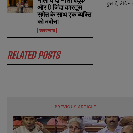
नाली व दो नाली बंदूक
a
a
हुआ है, लेकिन 
और 8 जिंदा कारतूस
i
i
N
N
l
l
समेत के साथ एक व्यक्ति
u
u
*
*
m
m
को दबोचा
b
b
e
e
खबरनामा
r
r
s
s
RELATED POSTS
PREVIOUS ARTICLE