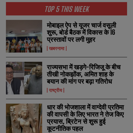
TOP 5 THIS WEEK
मोबाइल ऐप से यूजर चार्ज वसूली
शुरू, बोर्ड बैठक में विकास के 16
प्रस्तावों पर लगी मुहर
खबरनामा
राज्यसभा में खड़गे-रिजिजू के बीच
तीखी नोकझोंक, अमित शाह के
बयान की मांग पर बढ़ा गतिरोध
राष्ट्रीय
N
N
धार की भोजशाला में वाग्देवी प्रतिमा
a
a
की वापसी के लिए भारत ने तेज किए
m
m
प्रयास, ब्रिटेन से शुरू हुई
e
e
E
E
*
*
कूटनीतिक पहल
m
m