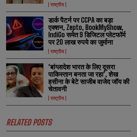
a
a
राष्ट्रीय
i
i
N
N
l
l
u
u
*
*
m
m
डार्क पैटर्न पर CCPA का बड़ा
b
b
एक्शन, Zepto, BookMyShow,
SUBMIT
SUBMIT
e
e
IndiGo समेत 9 डिजिटल प्लेटफॉर्म
r
r
s
s
पर 20 लाख रुपये का जुर्माना
राष्ट्रीय
‘बांग्लादेश भारत के लिए दूसरा
पाकिस्तान बनता जा रहा’, शेख
हसीना के बेटे साजीब वाजेद जॉय की
चेतावनी
राष्ट्रीय
RELATED POSTS