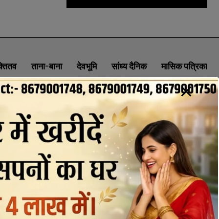
क्तितव
ताना-बाना
देवभूमि
सांध्य दैनिक
मासिक पत्रिका
ABOUT
CONTACT
PRIVACY POLICY
NEWSLETTER
CONTACT INFORMATION
uttaranchaldeep.news@gmail.com
SUBSCRIBE NOW