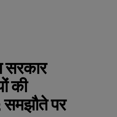
ान सरकार
ों की
; समझौते पर