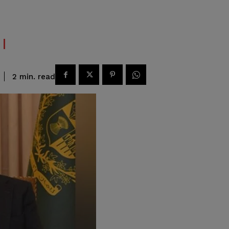
read
2
min.