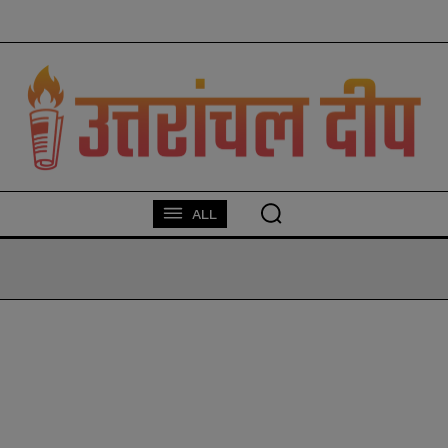
modal-check
ALL