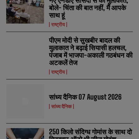
नए एनडीए सांसदों से की मुलाकात,
बोले- चिंता की बात नहीं, मैं आपके
साथ हूं
राष्ट्रीय
पीएम मोदी से सुखबीर बादल की
मुलाकात ने बढ़ाई सियासी हलचल,
पंजाब में भाजपा-अकाली गठबंधन की
अटकलें तेज
राष्ट्रीय
सांध्य दैनिक 07 August 2026
N
N
सांध्य दैनिक
a
a
m
m
e
e
E
E
*
*
m
m
250 किलो संदिग्ध गोमांस के साथ दो
a
a
i
i