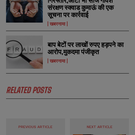
गिरफ्तार,ऑटो भी सीज गोवंश
N
N
l
l
संरक्षण स्क्वाड कुमाऊं की एक
u
u
*
*
m
m
सूचना पर कार्रवाई
b
b
SUBMIT
SUBMIT
e
e
खबरनामा
r
r
s
s
बाप बेटों पर लाखों रुपए हड़पने का
आरोप,मुकदमा पंजीकृत
खबरनामा
RELATED POSTS
PREVIOUS ARTICLE
NEXT ARTICLE