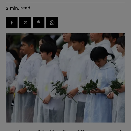
read
2
min.