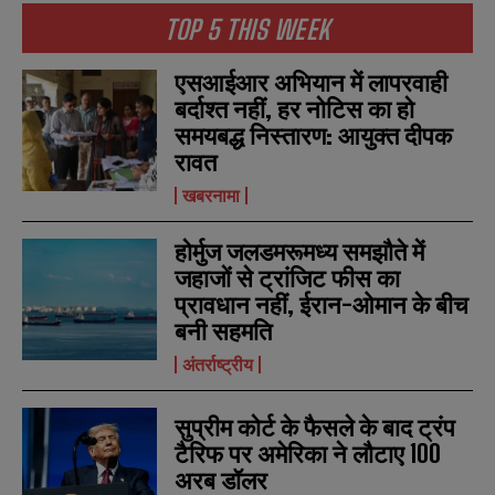
TOP 5 THIS WEEK
एसआईआर अभियान में लापरवाही
बर्दाश्त नहीं, हर नोटिस का हो
समयबद्ध निस्तारण: आयुक्त दीपक
रावत
खबरनामा
होर्मुज जलडमरूमध्य समझौते में
जहाजों से ट्रांजिट फीस का
प्रावधान नहीं, ईरान-ओमान के बीच
बनी सहमति
अंतर्राष्ट्रीय
N
N
a
a
सुप्रीम कोर्ट के फैसले के बाद ट्रंप
m
m
e
e
टैरिफ पर अमेरिका ने लौटाए 100
E
E
*
*
m
m
अरब डॉलर
a
a