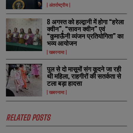
i
i
अंतर्राष्ट्रीय
N
N
l
l
u
u
*
*
m
m
8 अगस्त को हल्द्वानी में होगा “हरेला
b
b
SUBMIT
SUBMIT
e
e
क्वीन”, “सावन क्वीन” एवं
r
r
“कुमाऊँनी व्यंजन प्रतियोगिता” का
s
s
भव्य आयोजन
खबरनामा
पुल से दो मासूमों संग कूदने जा रही
थी महिला, राहगीरों की सतर्कता से
टला बड़ा हादसा
खबरनामा
RELATED POSTS