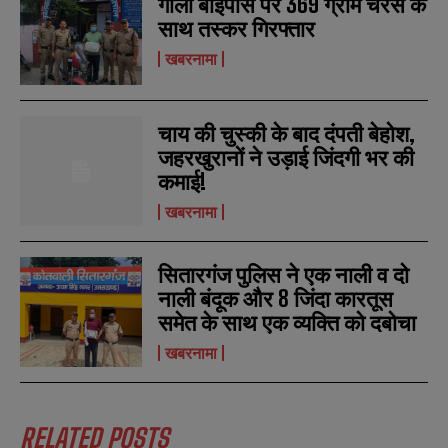
गौला बाईपास पर 369 ग्राम चरस के
साथ तस्कर गिरफ्तार
खबरनामा
N
N
a
a
m
m
चाय की चुस्की के बाद दंपती बेहोश,
e
e
E
E
*
*
जहरखुरानों ने उड़ाई जिंदगी भर की
m
m
a
a
कमाई!
i
i
N
N
l
l
खबरनामा
u
u
*
*
m
m
b
b
SUBMIT
SUBMIT
सितारगंज पुलिस ने एक नाली व दो
e
e
r
r
नाली बंदूक और 8 जिंदा कारतूस
s
s
समेत के साथ एक व्यक्ति को दबोचा
खबरनामा
RELATED POSTS