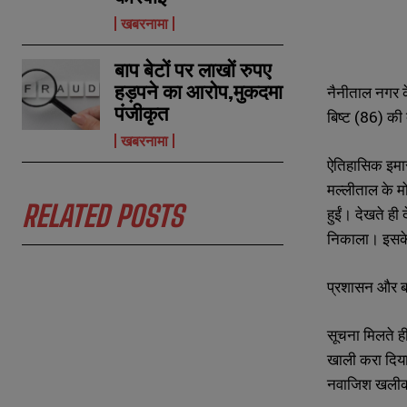
खबरनामा
बाप बेटों पर लाखों रुपए
हड़पने का आरोप,मुकदमा
नैनीताल नगर क
पंजीकृत
बिष्ट (86) की
खबरनामा
ऐतिहासिक इमार
मल्लीताल के म
N
N
RELATED POSTS
हुईं। देखते ही
a
a
m
m
निकाला। इसके
e
e
E
E
*
*
m
m
प्रशासन और ब
a
a
i
i
N
N
l
l
u
u
सूचना मिलते ह
*
*
m
m
खाली करा दिया
b
b
e
e
नवाजिश खलीक स
r
r