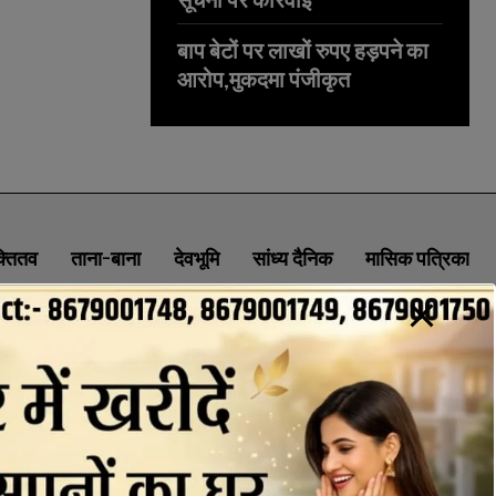
बाप बेटों पर लाखों रुपए हड़पने का
आरोप,मुकदमा पंजीकृत
क्तितव
ताना-बाना
देवभूमि
सांध्य दैनिक
मासिक पत्रिका
ABOUT
CONTACT
PRIVACY POLICY
NEWSLETTER
CONTACT INFORMATION
uttaranchaldeep.news@gmail.com