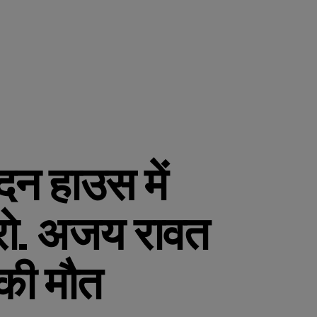
दन हाउस में
्रो. अजय रावत
 की मौत