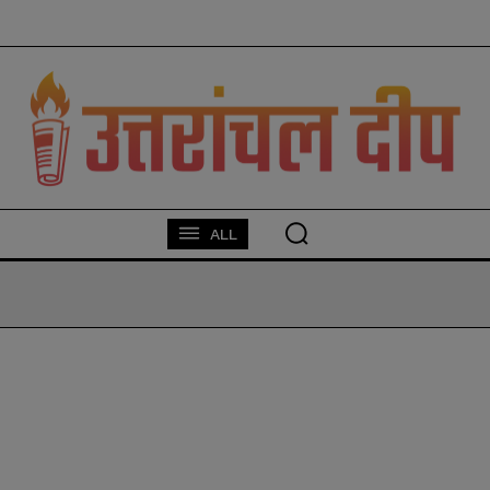
modal-check
ALL