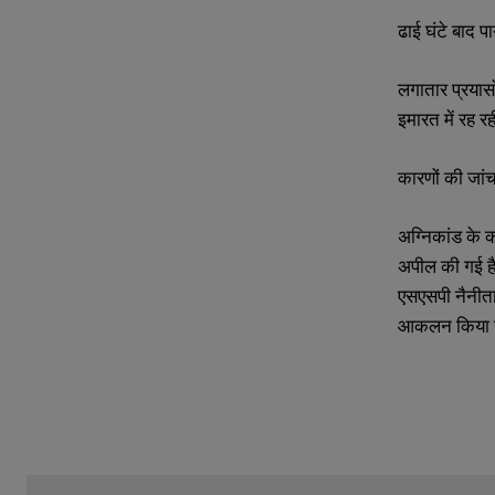
s
s
ढाई घंटे बाद पा
लगातार प्रयास
इमारत में रह 
कारणों की जां
अग्निकांड के 
अपील की गई ह
एसएसपी नैनीता
आकलन किया ज