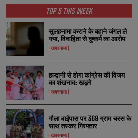
b
b
SUBMIT
SUBMIT
TOP 5 THIS WEEK
e
e
r
r
s
s
सुलहनामा कराने के बहाने जंगल ले
गया, विवाहिता से दुष्कर्म का आरोप
खबरनामा
हल्द्वानी से होगा कांग्रेस की विजय
का शंखनाद: खड़गे
खबरनामा
गौला बाईपास पर 369 ग्राम चरस के
साथ तस्कर गिरफ्तार
खबरनामा