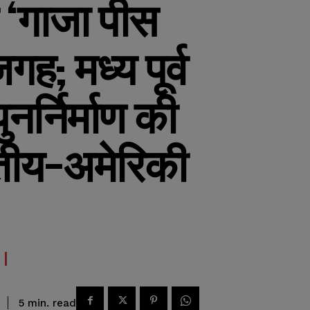
को ‘गाजा पीस
गह; मध्य पूर्व
नर्निर्माण की
रतीय-अमेरिकी
read
5
min.