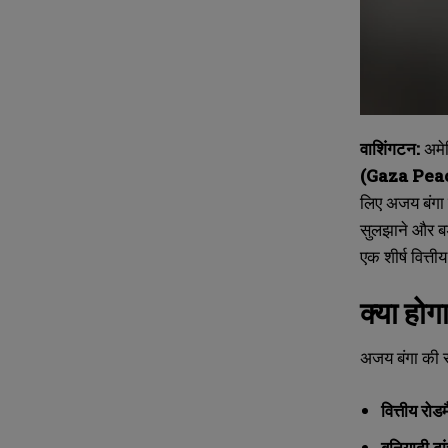
वाशिंगटन:
अमेर
(Gaza Pea
लिए अजय बंगा क
सुलझाने और बड़
एक शीर्ष वित्त
क्या होगा
अजय बंगा की सद
वित्तीय रोड
बुनियादी ढां