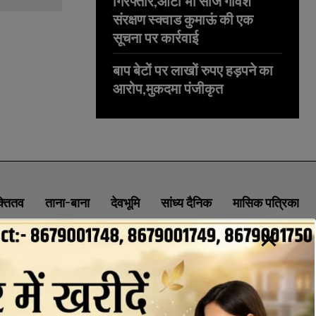
गिरफ्तार,ऑटो भी सीज गोवंश
संरक्षण स्क्वाड कुमाऊं की एक
सूचना पर कार्रवाई
बाप बेटों पर लाखों रुपए हड़पने का
आरोप,मुकदमा पंजीकृत
क्तितव
ताना-बाना
देवभूमि
सांध्य दैनिक
मासिक पत्रिका
ABOUT
CONTACT
PRIVACY POLICY
NEWSLETTER
CONTACT INFORMATION