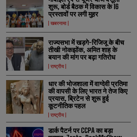
शुरू, बोर्ड बैठक में विकास के 16
प्रस्तावों पर लगी मुहर
खबरनामा
राज्यसभा में खड़गे-रिजिजू के बीच
तीखी नोकझोंक, अमित शाह के
बयान की मांग पर बढ़ा गतिरोध
राष्ट्रीय
धार की भोजशाला में वाग्देवी प्रतिमा
की वापसी के लिए भारत ने तेज किए
N
N
प्रयास, ब्रिटेन से शुरू हुई
a
a
कूटनीतिक पहल
m
m
e
e
E
E
राष्ट्रीय
*
*
m
m
a
a
डार्क पैटर्न पर CCPA का बड़ा
i
i
N
N
l
l
u
u