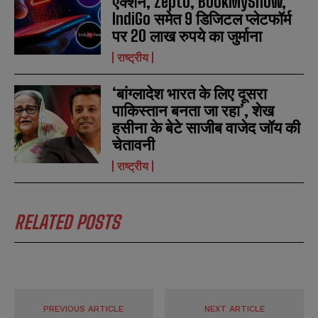
एक्शन, Zepto, BookMyShow,
*
*
m
m
IndiGo समेत 9 डिजिटल प्लेटफॉर्म
b
b
पर 20 लाख रुपये का जुर्माना
SUBMIT
SUBMIT
e
e
r
r
राष्ट्रीय
s
s
‘बांग्लादेश भारत के लिए दूसरा
पाकिस्तान बनता जा रहा’, शेख
हसीना के बेटे साजीब वाजेद जॉय की
चेतावनी
राष्ट्रीय
RELATED POSTS
PREVIOUS ARTICLE
NEXT ARTICLE