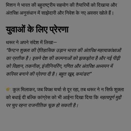
मिशन ने भारत की बहुराष्ट्रीय सहयोग की तैयारियों को दिखाया और
अंतरिक्ष अनुसंधान में साझेदारी और निवेश के नए अवसर खोले हैं।
युवाओं के लिए प्रेरणा
थरूर ने अपने संदेश में लिखा—
“
कैप्टन शुक्ला की ऐतिहासिक उड़ान भारत की अंतरिक्ष महत्वाकांक्षाओं
का प्रतीक है। इसने देश की कल्पनाओं को झकझोरा है और नई पीढ़ी
को विज्ञान,
तकनीक,
इंजीनियरिंग,
गणित और अंतरिक्ष अध्ययन में
करियर बनाने की प्रेरणा दी है। बहुत खूब,
कमांडर!”
N
N
a
a
कुल मिलाकर, जब विपक्ष चर्चा से दूर रहा, तब थरूर ने न सिर्फ शुक्ला
m
m
को बधाई दी बल्कि कांग्रेस को भी आईना दिखा दिया कि
महत्वपूर्ण मुद्दों
e
e
E
E
*
*
पर चुप रहना राजनीतिक चूक हो सकती है।
m
m
a
a
i
i
N
N
l
l
u
u
*
*
m
m