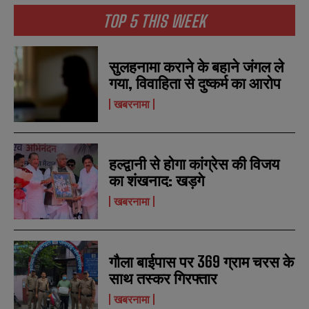
b
b
TOP 5 THIS WEEK
SUBMIT
SUBMIT
e
e
r
r
s
s
सुलहनामा कराने के बहाने जंगल ले
गया, विवाहिता से दुष्कर्म का आरोप
खबरनामा
हल्द्वानी से होगा कांग्रेस की विजय
का शंखनाद: खड़गे
खबरनामा
गौला बाईपास पर 369 ग्राम चरस के
साथ तस्कर गिरफ्तार
खबरनामा