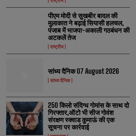
राष्ट्रीय
पीएम मोदी से सुखबीर बादल की
मुलाकात ने बढ़ाई सियासी हलचल,
पंजाब में भाजपा-अकाली गठबंधन की
अटकलें तेज
राष्ट्रीय
सांध्य दैनिक 07 August 2026
N
N
a
a
सांध्य दैनिक
m
m
e
e
E
E
*
*
m
m
a
a
250 किलो संदिग्ध गोमांस के साथ दो
i
i
N
N
गिरफ्तार,ऑटो भी सीज गोवंश
l
l
u
u
संरक्षण स्क्वाड कुमाऊं की एक
*
*
m
m
सूचना पर कार्रवाई
b
b
SUBMIT
SUBMIT
e
e