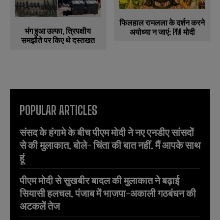
फिलहाल रामलला के दर्शन करने
भंग हुआ उल्फा, त्रिपक्षीय
अयोध्या न जाएं: PM मोदी
समझौते पर किए थे दस्तखत
POPULAR ARTICLES
संसद के हंगामे के बीच पीएम मोदी ने नए एनडीए सांसदों
से की मुलाकात, बोले- चिंता की बात नहीं, मैं आपके साथ
हूं
पीएम मोदी से सुखबीर बादल की मुलाकात ने बढ़ाई
सियासी हलचल, पंजाब में भाजपा-अकाली गठबंधन की
अटकलें तेज