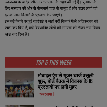
न्यायालय के आदेश और मास्टर प्लान के तहत की गई है। पुनर्वास के
लिए सरकार की ओर से योजनाएं पहले से मौजूद हैं और पात्र लोगों को
इसका लाभ दिलाने के प्रयास किए जाएंगे।
इस बड़े पैमाने पर हुई कार्रवाई ने जहां नदी किनारे फैले अतिक्रमण को
खत्म कर दिया है, वहीं विस्थापित लोगों की समस्या को लेकर नया विवाद
खड़ा कर दिया है।
N
N
TOP 5 THIS WEEK
a
a
m
m
e
e
मोबाइल ऐप से यूजर चार्ज वसूली
E
E
*
*
m
m
शुरू, बोर्ड बैठक में विकास के 16
a
a
प्रस्तावों पर लगी मुहर
i
i
N
N
l
l
u
u
खबरनामा
*
*
m
m
b
b
SUBMIT
SUBMIT
e
e