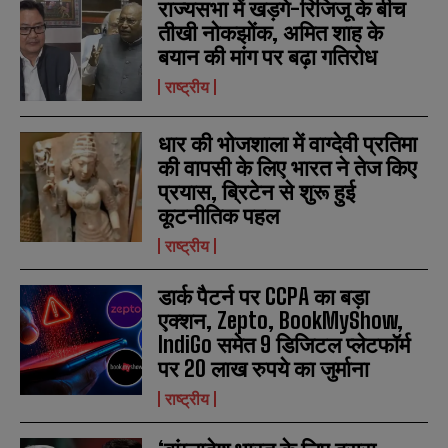
राज्यसभा में खड़गे-रिजिजू के बीच
r
r
तीखी नोकझोंक, अमित शाह के
s
s
बयान की मांग पर बढ़ा गतिरोध
राष्ट्रीय
धार की भोजशाला में वाग्देवी प्रतिमा
की वापसी के लिए भारत ने तेज किए
प्रयास, ब्रिटेन से शुरू हुई
कूटनीतिक पहल
राष्ट्रीय
डार्क पैटर्न पर CCPA का बड़ा
एक्शन, Zepto, BookMyShow,
IndiGo समेत 9 डिजिटल प्लेटफॉर्म
पर 20 लाख रुपये का जुर्माना
राष्ट्रीय