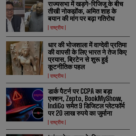
राज्यसभा में खड़गे-रिजिजू के बीच
N
N
तीखी नोकझोंक, अमित शाह के
a
a
बयान की मांग पर बढ़ा गतिरोध
m
m
e
e
E
E
राष्ट्रीय
*
*
m
m
a
a
धार की भोजशाला में वाग्देवी प्रतिमा
i
i
N
N
l
l
की वापसी के लिए भारत ने तेज किए
u
u
*
*
m
m
प्रयास, ब्रिटेन से शुरू हुई
b
b
कूटनीतिक पहल
SUBMIT
SUBMIT
e
e
r
r
राष्ट्रीय
s
s
डार्क पैटर्न पर CCPA का बड़ा
एक्शन, Zepto, BookMyShow,
IndiGo समेत 9 डिजिटल प्लेटफॉर्म
पर 20 लाख रुपये का जुर्माना
राष्ट्रीय