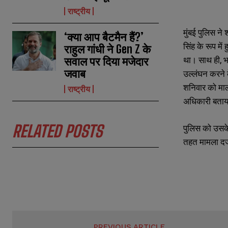
N
N
राष्ट्रीय
a
a
m
m
मुंबई पुलिस न
‘क्या आप बैटमैन हैं?’
e
e
E
E
सिंह के रूप मे
*
*
राहुल गांधी ने Gen Z के
m
m
a
a
था। साथ ही, भ
सवाल पर दिया मजेदार
i
i
N
N
जवाब
उल्लंघन करने 
l
l
u
u
*
*
शनिवार को माल
m
m
राष्ट्रीय
b
b
अधिकारी बताया
e
e
r
r
s
s
RELATED POSTS
पुलिस को उसके 
तहत मामला दर्
PREVIOUS ARTICLE