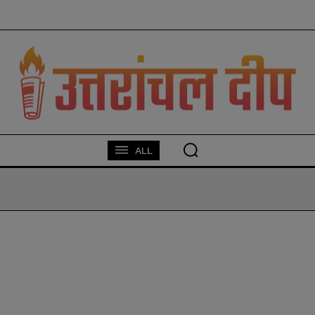
modal-check
ALL