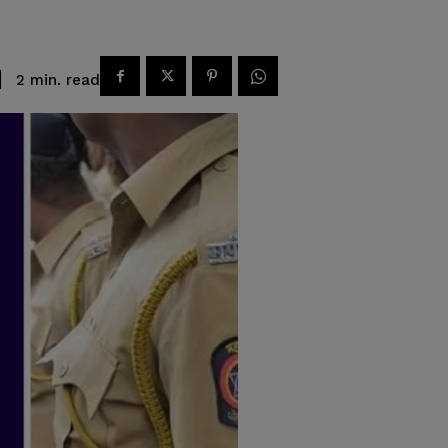
read
2
min.