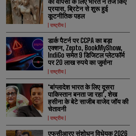
की वापसी के लिए भारत ने तेज किए
r
r
प्रयास, ब्रिटेन से शुरू हुई
s
s
कूटनीतिक पहल
राष्ट्रीय
डार्क पैटर्न पर CCPA का बड़ा
एक्शन, Zepto, BookMyShow,
IndiGo समेत 9 डिजिटल प्लेटफॉर्म
पर 20 लाख रुपये का जुर्माना
राष्ट्रीय
‘बांग्लादेश भारत के लिए दूसरा
पाकिस्तान बनता जा रहा’, शेख
हसीना के बेटे साजीब वाजेद जॉय की
चेतावनी
राष्ट्रीय
एफसीआरए संशोधन विधेयक 2026