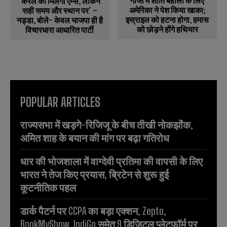
गाजा में शांति बहाली के लिए
‘केरल को मिलेगा एम्स, लेकिन
अमेरिका ने पेश किया खाका;
सही समय और स्थान पर’ –
इस्राइल को हटना होगा, हमास
नड्डा, बोले- केवल भाजपा ही है
को छोड़ने होंगे हथियार
विचारधारा आधारित पार्टी
POPULAR ARTICLES
राज्यसभा में खड़गे-रिजिजू के बीच तीखी नोकझोंक,
अमित शाह के बयान की मांग पर बढ़ा गतिरोध
धार की भोजशाला में वाग्देवी प्रतिमा की वापसी के लिए
भारत ने तेज किए प्रयास, ब्रिटेन से शुरू हुई
कूटनीतिक पहल
डार्क पैटर्न पर CCPA का बड़ा एक्शन, Zepto,
BookMyShow, IndiGo समेत 9 डिजिटल प्लेटफॉर्म पर