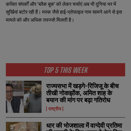
कथित संपर्कों और ‘ब्लैक बुक’ को लेकर चर्चाएं अब भी दुनिया भर में
सुर्खियां बटोर रही हैं। मस्क जैसे हाई-प्रोफाइल नाम सामने आने से इस
मामले को और अधिक तवज्जो मिलती है।
TOP 5 THIS WEEK
N
N
a
a
राज्यसभा में खड़गे-रिजिजू के बीच
m
m
e
e
तीखी नोकझोंक, अमित शाह के
E
E
*
*
m
m
बयान की मांग पर बढ़ा गतिरोध
a
a
i
i
राष्ट्रीय
N
N
l
l
u
u
*
*
m
m
धार की भोजशाला में वाग्देवी प्रतिमा
b
b
SUBMIT
SUBMIT
e
e