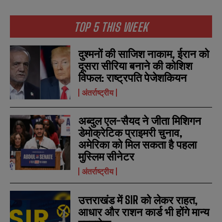
TOP 5 THIS WEEK
दुश्मनों की साजिश नाकाम, ईरान को
N
N
दूसरा सीरिया बनाने की कोशिश
a
a
विफल: राष्ट्रपति पेजेशकियन
m
m
e
e
E
E
अंतर्राष्ट्रीय
*
*
m
m
a
a
i
i
अब्दुल एल-सैयद ने जीता मिशिगन
N
N
l
l
u
u
डेमोक्रेटिक प्राइमरी चुनाव,
*
*
m
m
अमेरिका को मिल सकता है पहला
b
b
मुस्लिम सीनेटर
SUBMIT
SUBMIT
e
e
r
r
अंतर्राष्ट्रीय
s
s
उत्तराखंड में SIR को लेकर राहत,
आधार और राशन कार्ड भी होंगे मान्य