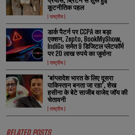
प्रयास, ब्रिटेन से शुरू हुई
कूटनीतिक पहल
राष्ट्रीय
डार्क पैटर्न पर CCPA का बड़ा
N
N
एक्शन, Zepto, BookMyShow,
a
a
m
m
IndiGo समेत 9 डिजिटल प्लेटफॉर्म
e
e
E
E
पर 20 लाख रुपये का जुर्माना
*
*
m
m
a
a
राष्ट्रीय
i
i
N
N
l
l
u
u
‘बांग्लादेश भारत के लिए दूसरा
*
*
m
m
पाकिस्तान बनता जा रहा’, शेख
b
b
SUBMIT
SUBMIT
e
e
हसीना के बेटे साजीब वाजेद जॉय की
r
r
चेतावनी
s
s
राष्ट्रीय
RELATED POSTS