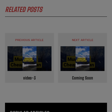
u
u
*
*
m
m
RELATED POSTS
b
b
SUBMIT
SUBMIT
e
e
r
r
s
s
PREVIOUS ARTICLE
NEXT ARTICLE
video-3
Coming Soon