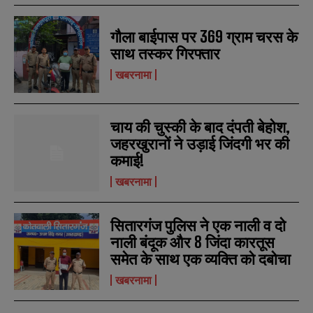
गौला बाईपास पर 369 ग्राम चरस के
साथ तस्कर गिरफ्तार
खबरनामा
चाय की चुस्की के बाद दंपती बेहोश,
जहरखुरानों ने उड़ाई जिंदगी भर की
कमाई!
खबरनामा
N
N
सितारगंज पुलिस ने एक नाली व दो
a
a
नाली बंदूक और 8 जिंदा कारतूस
m
m
समेत के साथ एक व्यक्ति को दबोचा
e
e
E
E
*
*
m
m
खबरनामा
a
a
i
i
N
N
l
l