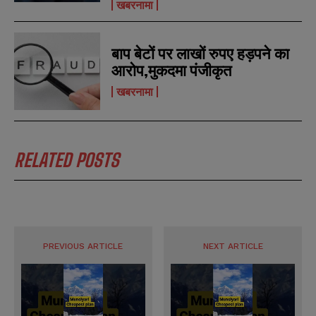
खबरनामा
बाप बेटों पर लाखों रुपए हड़पने का
आरोप,मुकदमा पंजीकृत
खबरनामा
RELATED POSTS
N
N
a
a
m
m
e
e
E
E
*
*
m
m
a
a
i
i
N
N
PREVIOUS ARTICLE
NEXT ARTICLE
l
l
u
u
*
*
m
m
b
b
SUBMIT
SUBMIT
e
e
r
r