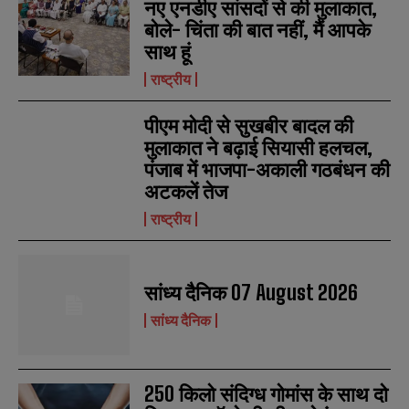
नए एनडीए सांसदों से की मुलाकात,
*
*
m
m
बोले- चिंता की बात नहीं, मैं आपके
b
b
SUBMIT
SUBMIT
e
e
साथ हूं
r
r
s
s
राष्ट्रीय
पीएम मोदी से सुखबीर बादल की
मुलाकात ने बढ़ाई सियासी हलचल,
पंजाब में भाजपा-अकाली गठबंधन की
अटकलें तेज
राष्ट्रीय
सांध्य दैनिक 07 August 2026
सांध्य दैनिक
250 किलो संदिग्ध गोमांस के साथ दो