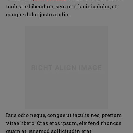
molestie bibendum, sem orci lacinia dolor, ut
congue dolor justo a odio.
Duis odio neque, congue ut iaculis nec, pretium
N
N
vitae libero. Cras eros ipsum, eleifend rhoncus
a
a
quam at, euismod sollicitudin erat.
m
m