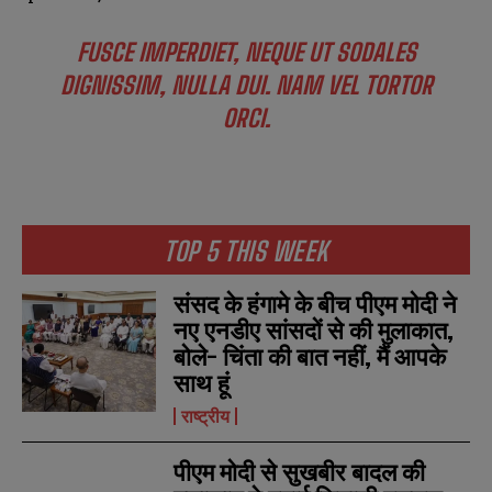
e
e
E
E
*
*
m
m
FUSCE IMPERDIET, NEQUE UT SODALES
a
a
DIGNISSIM, NULLA DUI. NAM VEL TORTOR
i
i
N
N
l
l
u
u
ORCI.
*
*
m
m
b
b
SUBMIT
SUBMIT
e
e
r
r
s
s
TOP 5 THIS WEEK
संसद के हंगामे के बीच पीएम मोदी ने
नए एनडीए सांसदों से की मुलाकात,
बोले- चिंता की बात नहीं, मैं आपके
साथ हूं
राष्ट्रीय
पीएम मोदी से सुखबीर बादल की