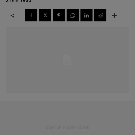
read
3
min.