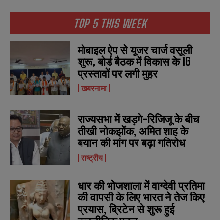
*
*
m
m
a
a
TOP 5 THIS WEEK
i
i
N
N
l
l
u
u
*
*
m
m
मोबाइल ऐप से यूजर चार्ज वसूली
b
b
शुरू, बोर्ड बैठक में विकास के 16
SUBMIT
SUBMIT
e
e
r
r
प्रस्तावों पर लगी मुहर
s
s
खबरनामा
राज्यसभा में खड़गे-रिजिजू के बीच
तीखी नोकझोंक, अमित शाह के
बयान की मांग पर बढ़ा गतिरोध
राष्ट्रीय
धार की भोजशाला में वाग्देवी प्रतिमा
की वापसी के लिए भारत ने तेज किए
प्रयास, ब्रिटेन से शुरू हुई