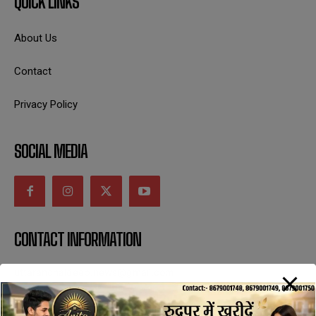
QUICK LINKS
About Us
Contact
Privacy Policy
SOCIAL MEDIA
CONTACT INFORMATION
uttaranchaldeep.news@gmail.com
SUBSCRIBE NOW