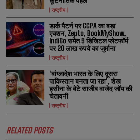
कूटनीतिक पहल
राष्ट्रीय
डार्क पैटर्न पर CCPA का बड़ा
एक्शन, Zepto, BookMyShow,
IndiGo समेत 9 डिजिटल प्लेटफॉर्म
पर 20 लाख रुपये का जुर्माना
राष्ट्रीय
‘बांग्लादेश भारत के लिए दूसरा
पाकिस्तान बनता जा रहा’, शेख
हसीना के बेटे साजीब वाजेद जॉय की
चेतावनी
राष्ट्रीय
RELATED POSTS