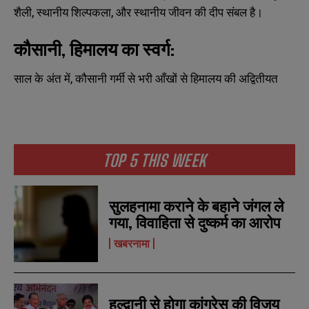
शैली, स्थानीय शिल्पकला, और स्थानीय जीवन की दीप संबल है।
कौसानी, हिमालय का स्वर्ग:
साल के अंत में, कौसानी गर्मी से भरी आँखों से हिमालय की अद्वितीयत
N
N
a
a
m
m
e
e
E
E
TOP 5 THIS WEEK
*
*
m
m
a
a
i
i
N
N
l
l
सुलहनामा कराने के बहाने जंगल ले
u
u
*
*
m
m
गया, विवाहिता से दुष्कर्म का आरोप
b
b
खबरनामा
SUBMIT
SUBMIT
e
e
r
r
s
s
हल्द्वानी से होगा कांग्रेस की विजय