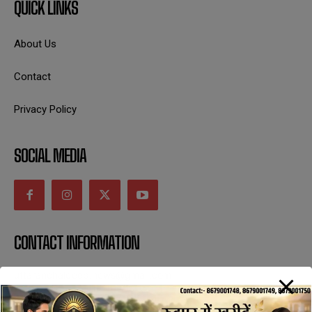
QUICK LINKS
About Us
Contact
Privacy Policy
SOCIAL MEDIA
CONTACT INFORMATION
uttaranchaldeep.news@gmail.com
SUBSCRIBE NOW