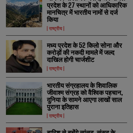
a
a
प्रदेश के 27 स्थानों को आधिकारिक
m
m
मानचित्र में भारतीय नामों से दर्ज
e
e
E
E
*
*
किया
m
m
a
a
राष्ट्रीय
i
i
N
N
l
l
u
u
*
*
m
m
मध्य प्रदेश के 52 किलो सोना और
b
b
करोड़ों की नकदी मामले में जल्द
SUBMIT
SUBMIT
e
e
दाखिल होगी चार्जशीट
r
r
s
s
राष्ट्रीय
भारतीय संग्रहालय के शिवालिक
जीवाश्म संग्रह को वैश्विक पहचान,
दुनिया के सामने आएगा लाखों साल
पुराना इतिहास
राष्ट्रीय
बारिश से बचेंगे सांसद, संसद के