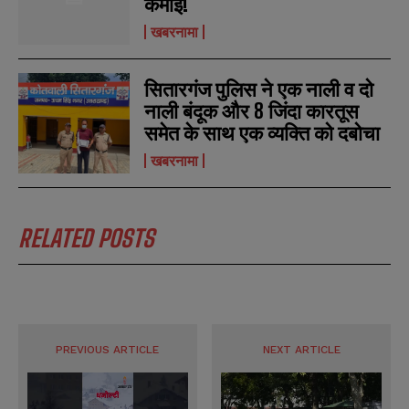
कमाई!
खबरनामा
सितारगंज पुलिस ने एक नाली व दो
नाली बंदूक और 8 जिंदा कारतूस
समेत के साथ एक व्यक्ति को दबोचा
खबरनामा
N
N
a
a
RELATED POSTS
m
m
e
e
E
E
*
*
m
m
a
a
i
i
N
N
l
l
u
u
*
*
PREVIOUS ARTICLE
NEXT ARTICLE
m
m
b
b
SUBMIT
SUBMIT
e
e
r
r