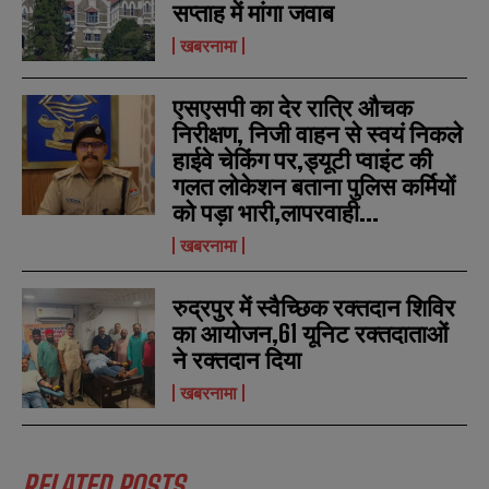
सप्ताह में मांगा जवाब
a
a
i
i
खबरनामा
N
N
l
l
u
u
*
*
m
m
एसएसपी का देर रात्रि औचक
b
b
SUBMIT
SUBMIT
e
e
निरीक्षण, निजी वाहन से स्वयं निकले
r
r
हाईवे चेकिंग पर,ड्यूटी प्वाइंट की
s
s
गलत लोकेशन बताना पुलिस कर्मियों
को पड़ा भारी,लापरवाही...
खबरनामा
रुद्रपुर में स्वैच्छिक रक्तदान शिविर
का आयोजन,61 यूनिट रक्तदाताओं
ने रक्तदान दिया
खबरनामा
RELATED POSTS