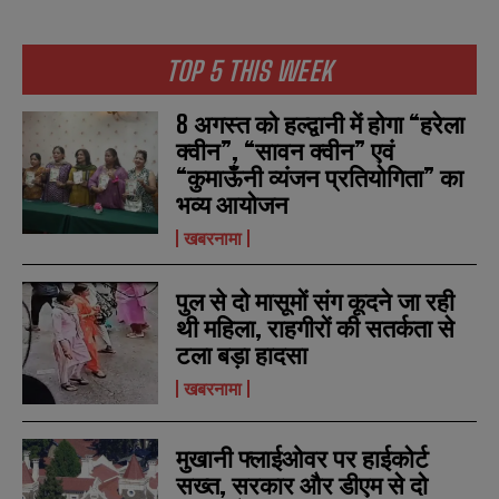
TOP 5 THIS WEEK
8 अगस्त को हल्द्वानी में होगा “हरेला
क्वीन”, “सावन क्वीन” एवं
“कुमाऊँनी व्यंजन प्रतियोगिता” का
भव्य आयोजन
खबरनामा
पुल से दो मासूमों संग कूदने जा रही
थी महिला, राहगीरों की सतर्कता से
टला बड़ा हादसा
खबरनामा
N
N
a
a
m
m
मुखानी फ्लाईओवर पर हाईकोर्ट
e
e
E
E
सख्त, सरकार और डीएम से दो
*
*
m
m