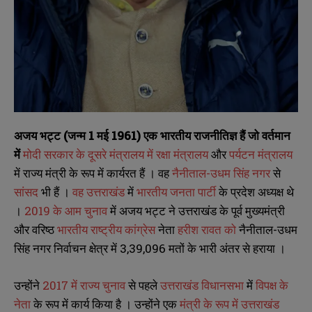
अजय भट्ट (जन्म 1 मई 1961) एक भारतीय राजनीतिज्ञ हैं जो वर्तमान
में
मोदी सरकार के दूसरे मंत्रालय
में रक्षा मंत्रालय
और
पर्यटन मंत्रालय
में राज्य मंत्री के रूप में कार्यरत हैं । वह
नैनीताल-उधम सिंह नगर
से
सांसद
भी हैं ।
वह उत्तराखंड
में
भारतीय जनता पार्टी
के प्रदेश अध्यक्ष थे
।
2019 के आम चुनाव
में अजय भट्ट ने उत्तराखंड के पूर्व मुख्यमंत्री
और वरिष्ठ
भारतीय राष्ट्रीय कांग्रेस
नेता
हरीश रावत को
नैनीताल-उधम
सिंह नगर निर्वाचन क्षेत्र में 3,39,096 मतों के भारी अंतर से हराया ।
उन्होंने
2017 में राज्य चुनाव
से पहले
उत्तराखंड विधानसभा
में
विपक्ष के
नेता
के रूप में कार्य किया है । उन्होंने एक
मंत्री के रूप में उत्तराखंड