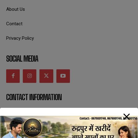
About Us
Contact
Privacy Policy
SOCIAL MEDIA
CONTACT INFORMATION
uttaranchaldeep.news@gmail.com
SUBSCRIBE NOW