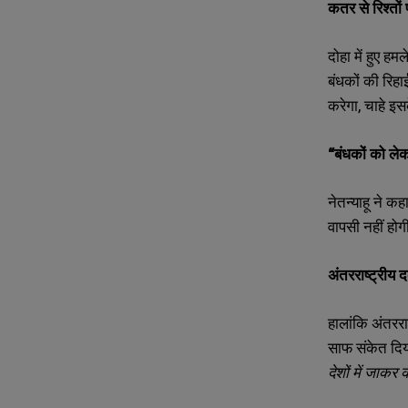
कतर से रिश्तो
*
*
m
m
a
a
i
i
N
N
दोहा में हुए ह
l
l
u
u
बंधकों की रिह
*
*
m
m
b
b
करेगा, चाहे इ
e
e
r
r
s
s
“बंधकों को लेकर
नेतन्याहू ने 
वापसी नहीं होग
अंतरराष्ट्रीय 
हालांकि अंतररा
साफ संकेत दिया
देशों में जाकर