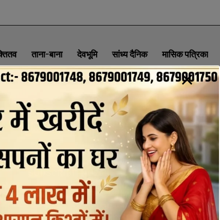
क्तितव
ताना-बाना
देवभूमि
सांध्य दैनिक
मासिक पत्रिका
ABOUT
CONTACT
PRIVACY POLICY
NEWSLETTER
CONTACT INFORMATION
uttaranchaldeep.news@gmail.com
SUBSCRIBE NOW