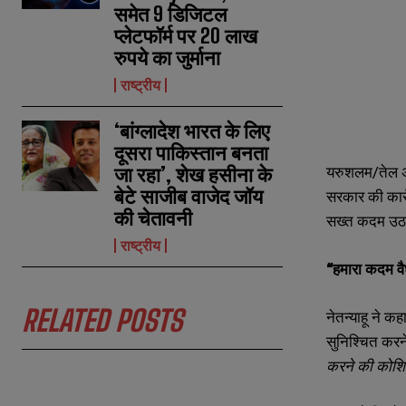
समेत 9 डिजिटल
प्लेटफॉर्म पर 20 लाख
रुपये का जुर्माना
राष्ट्रीय
‘बांग्लादेश भारत के लिए
दूसरा पाकिस्तान बनता
यरुशलम/तेल अवी
जा रहा’, शेख हसीना के
बेटे साजीब वाजेद जॉय
सरकार की कार्
की चेतावनी
सख्त कदम उठाए 
राष्ट्रीय
“हमारा कदम 
RELATED POSTS
नेतन्याहू ने क
सुनिश्चित करन
N
N
करने की कोशिश
a
a
m
m
e
e
E
E