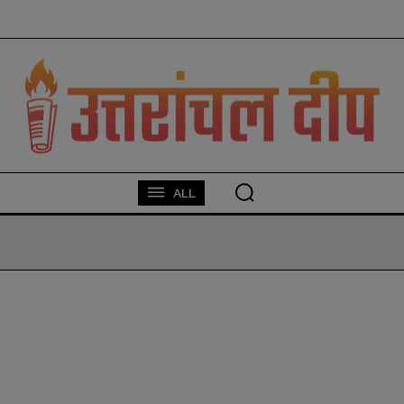
modal-check
ALL