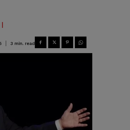
read
3
min.
5