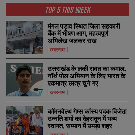
*
*
m
m
TOP 5 THIS WEEK
b
b
SUBMIT
SUBMIT
e
e
r
r
मंगल पड़ाव स्थित जिला सहकारी
s
s
बैंक में भीषण आग, महत्वपूर्ण
अभिलेख जलकर राख
खबरनामा
उत्तराखंड के लकी रावत का कमाल,
नॉर्थ पोल अभियान के लिए भारत के
एकमात्र छात्र चुने गए
खबरनामा
कॉमनवेल्थ गेम्स कांस्य पदक विजेता
उन्नति शर्मा का देहरादून में भव्य
स्वागत, सम्मान में उमड़ा शहर
खबरनामा