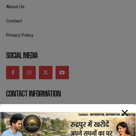
About Us
Contact
Privacy Policy
SOCIAL MEDIA
CONTACT INFORMATION
uttaranchaldeep.news@gmail.com
SUBSCRIBE NOW