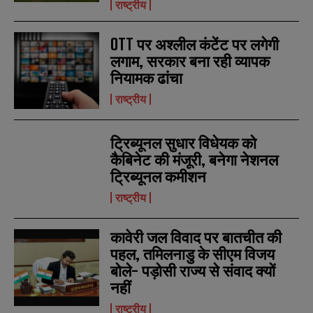
राष्ट्रीय
a
a
i
i
N
N
l
l
u
u
OTT पर अश्लील कंटेंट पर लगेगी
*
*
m
m
लगाम, सरकार बना रही व्यापक
b
b
नियामक ढांचा
SUBMIT
SUBMIT
e
e
r
r
राष्ट्रीय
s
s
ट्रिब्यूनल सुधार विधेयक को
कैबिनेट की मंजूरी, बनेगा नेशनल
ट्रिब्यूनल कमीशन
राष्ट्रीय
कावेरी जल विवाद पर बातचीत की
पहल, तमिलनाडु के सीएम विजय
बोले- पड़ोसी राज्य से संवाद क्यों
नहीं
राष्ट्रीय