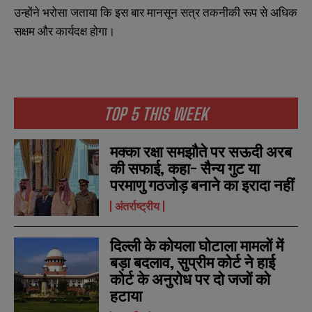
उन्होंने भरोसा जताया कि इस बार मानसून सत्र तकनीकी रूप से अधिक
सक्षम और कार्यदक्ष होगा।
TOP 5 THIS WEEK
मक्का रक्षा समझौते पर सऊदी अरब
की सफाई, कहा- सैन्य गुट या
परमाणु गठजोड़ बनाने का इरादा नहीं
अंतर्राष्ट्रीय
दिल्ली के कोयला घोटाला मामलों में
N
N
बड़ा बदलाव, सुप्रीम कोर्ट ने हाई
a
a
कोर्ट के अनुरोध पर दो जजों को
m
m
e
e
हटाया
E
E
*
*
m
m