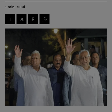
read
1
min.