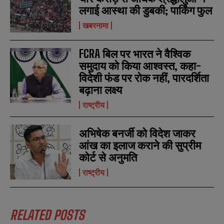
लगाई आस्था की डुबकी; पार्किंग फुल
खबरनामा
FCRA बिल पर भारत ने वैश्विक
N
N
समुदाय को किया आश्वस्त, कहा-
a
a
विदेशी फंड पर रोक नहीं, पारदर्शिता
m
m
बढ़ाना लक्ष्य
e
e
E
E
*
*
m
m
राष्ट्रीय
a
a
i
i
N
N
l
l
u
u
अभिषेक बनर्जी को विदेश जाकर
*
*
m
m
आंख का इलाज कराने की सुप्रीम
b
b
कोर्ट से अनुमति
SUBMIT
SUBMIT
e
e
r
r
राष्ट्रीय
s
s
RELATED POSTS